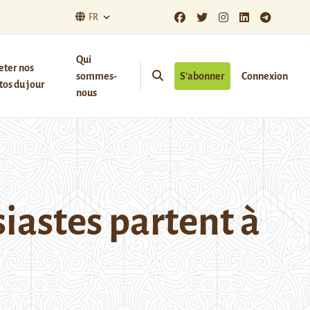
FR
Qui
eter nos
sommes-
S’abonner
Connexion
os du jour
nous
astes partent à