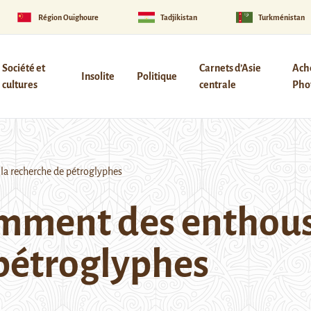
Région Ouïghoure
Tadjikistan
Turkménistan
Société et
Carnets d’Asie
Ach
Insolite
Politique
cultures
centrale
Phot
la recherche de pétroglyphes
mment des enthousi
 pétroglyphes