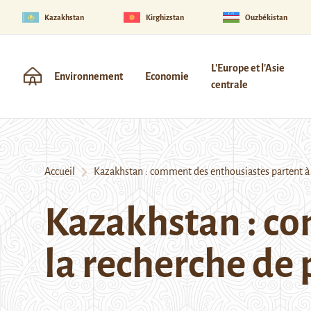
Kazakhstan
Kirghizstan
Ouzbékistan
L'Europe et l'Asie
Environnement
Economie
centrale
Accueil
Kazakhstan : comment des enthousiastes partent à 
Kazakhstan : co
la recherche de