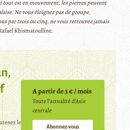
 ici tout est en mouvement, les pierres peuvent
laise. Ne vous éloignez pas de groupe,
ous par trois ou cinq, ne vous retrouvez jamais
 Rafael Khismatoulline.
n,
f
A partir de 3 € / mois
Toute l’actualité d’Asie
centrale
utenez le
Abonnez-vous