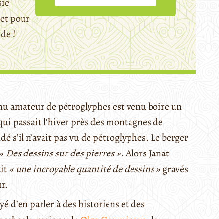
sie
et pour
ide !
venu amateur de pétroglyphes est venu boire un
qui passait l’hiver près des montagnes de
é s’il n’avait pas vu de pétroglyphes. Le berger
« Des dessins sur des pierres ».
Alors Janat
ait
« une incroyable quantité de dessins »
gravés
r.
é d’en parler à des historiens et des