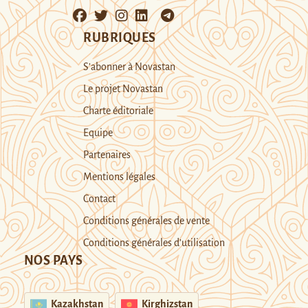
RUBRIQUES
S’abonner à Novastan
Le projet Novastan
Charte éditoriale
Equipe
Partenaires
Mentions légales
Contact
Conditions générales de vente
Conditions générales d’utilisation
NOS PAYS
Kazakhstan
Kirghizstan