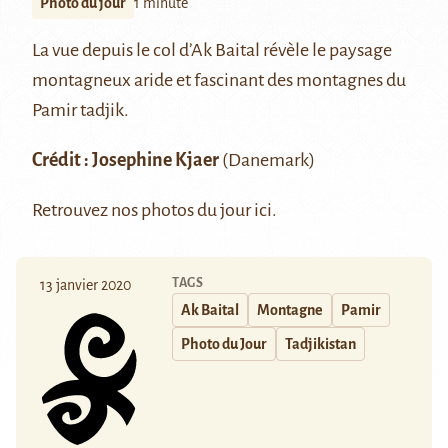
Photo du jour
1 minute
La vue depuis le col d’Ak Baital révèle le paysage
montagneux aride et fascinant des montagnes du
Pamir
tadjik.
Crédit :
Josephine Kjaer
(
Danemark
)
Retrouvez nos photos du jour
ici
.
TAGS
13 janvier 2020
Ak Baital
Montagne
Pamir
Photo du Jour
Tadjikistan