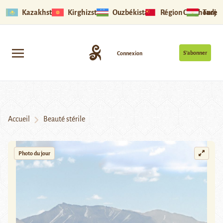
Kazakhstan
Kirghizstan
Ouzbékistan
Région Ouïghoure
Tadjik
S’abonner
Connexion
Accueil
Beauté stérile
Photo du jour