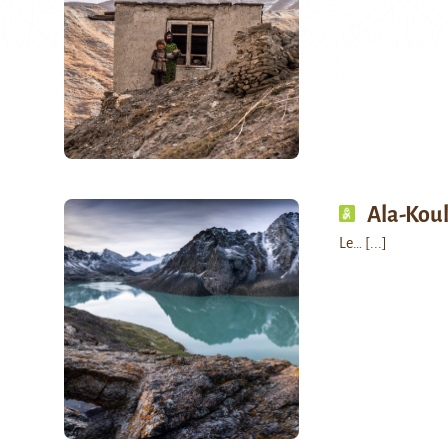
Ala-Kou
Le…
[...]