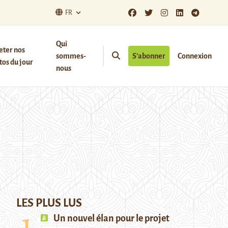
FR
Qui
eter nos
sommes-
S’abonner
Connexion
os du jour
nous
LES PLUS LUS
Un nouvel élan pour le projet