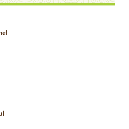
mel
ul