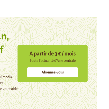
n,
f
A partir de 3 € / mois
Toute l’actualité d’Asie centrale
Abonnez-vous
ul média
mes
e votre aide