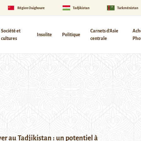
Région Ouïghoure
Tadjikistan
Turkménistan
Société et
Carnets d’Asie
Ach
Insolite
Politique
cultures
centrale
Phot
ver au Tadjikistan : un potentiel à