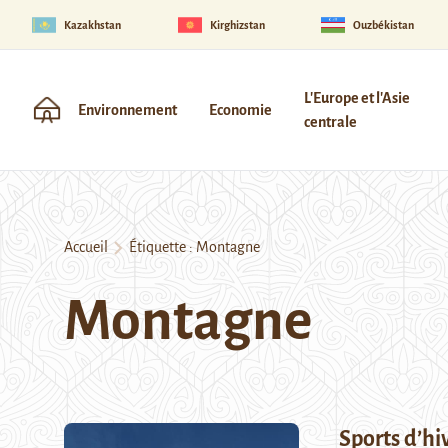
Kazakhstan
Kirghizstan
Ouzbékistan
L'Europe et l'Asie
Environnement
Economie
centrale
Accueil
Étiquette :
Montagne
Montagne
Sports d’hi