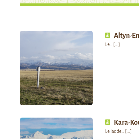
Altyn-E
Le…
[...]
Kara-Ko
Le lac de…
[...]