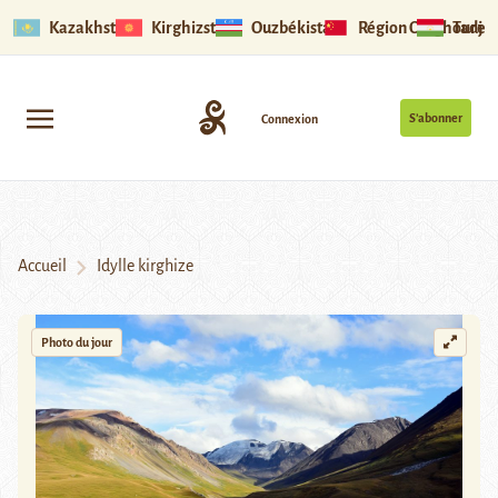
Kazakhstan
Kirghizstan
Ouzbékistan
Région Ouïghoure
Tadjik
S’abonner
Connexion
Accueil
Idylle kirghize
Photo du jour