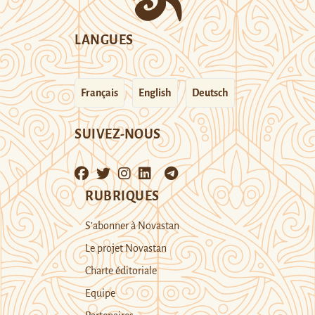
LANGUES
Français
English
Deutsch
SUIVEZ-NOUS
RUBRIQUES
S’abonner à Novastan
Le projet Novastan
Charte éditoriale
Equipe