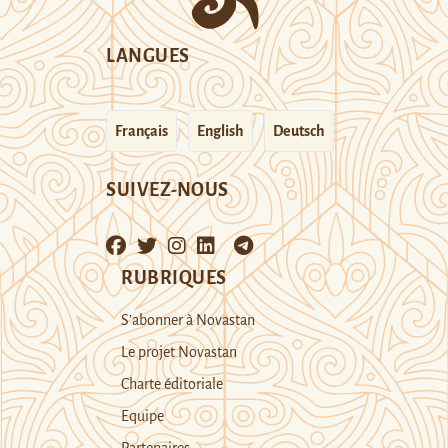
LANGUES
Français
English
Deutsch
SUIVEZ-NOUS
RUBRIQUES
S’abonner à Novastan
Le projet Novastan
Charte éditoriale
Equipe