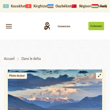
Kazakhstan
Kirghizstan
Ouzbékistan
Région Ouïghoure
Tadjik
S’abonner
Connexion
Accueil
Dans le delta
Photo du jour