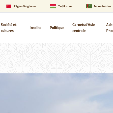
Région Ouïghoure
Tadjikistan
Turkménistan
Société et
Carnets d’Asie
Ach
Insolite
Politique
cultures
centrale
Phot