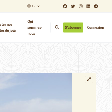
FR
Qui
eter nos
sommes-
S’abonner
Connexion
os du jour
nous