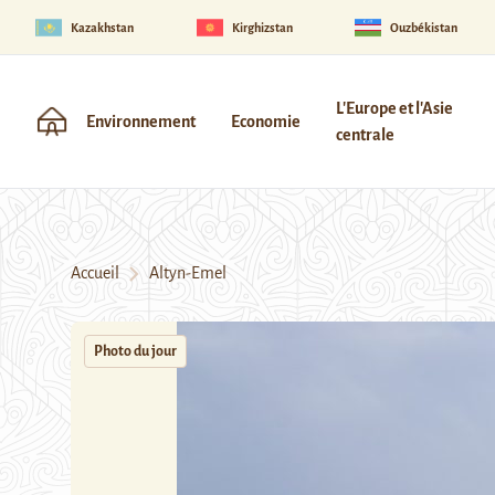
Kazakhstan
Kirghizstan
Ouzbékistan
L'Europe et l'Asie
Environnement
Economie
centrale
Accueil
Altyn-Emel
Photo du jour