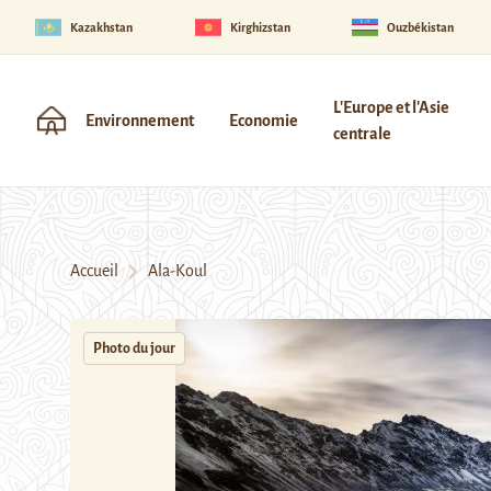
Kazakhstan
Kirghizstan
Ouzbékistan
L'Europe et l'Asie
Environnement
Economie
centrale
Accueil
Ala-Koul
Photo du jour