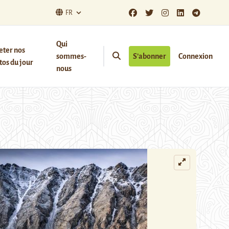
FR
Qui
eter nos
sommes-
S’abonner
Connexion
os du jour
nous