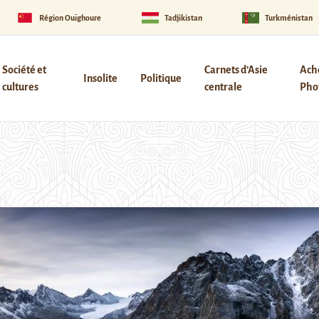
Région Ouïghoure
Tadjikistan
Turkménistan
Société et
Carnets d’Asie
Ach
Insolite
Politique
cultures
centrale
Phot