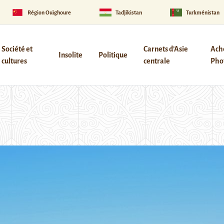
Région Ouïghoure
Tadjikistan
Turkménistan
Société et
Carnets d’Asie
Ach
Insolite
Politique
cultures
centrale
Phot