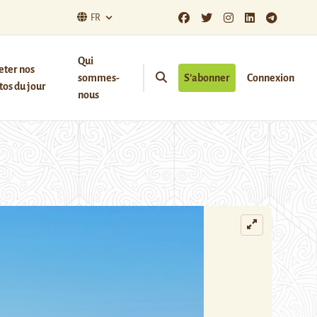
FR
Qui
eter nos
sommes-
S’abonner
Connexion
os du jour
nous