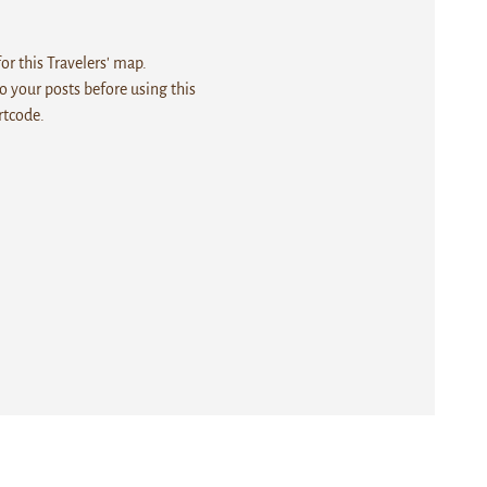
r this Travelers' map.
 your posts before using this
rtcode.