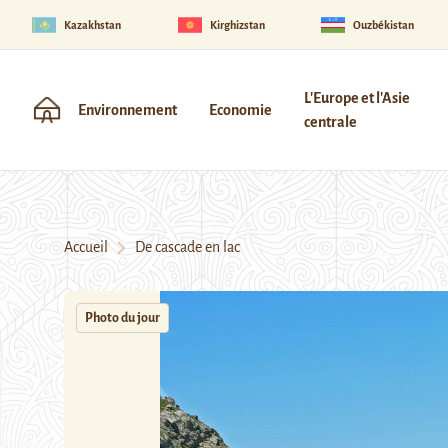
Kazakhstan
Kirghizstan
Ouzbékistan
L'Europe et l'Asie
Environnement
Economie
centrale
Accueil
De cascade en lac
Photo du jour