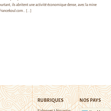
ourtant, ils abritent une activité économique dense, avec la mine
 Francekoul.com…
[...]
RUBRIQUES
NOS PAYS
S’abonner à Novastan