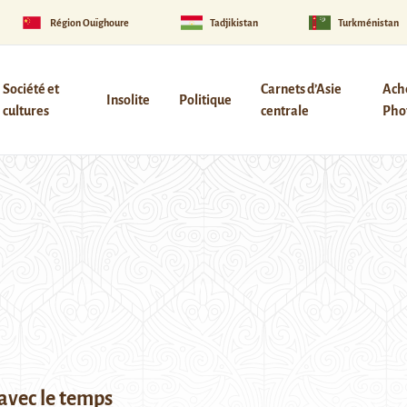
Région Ouïghoure
Tadjikistan
Turkménistan
Société et
Carnets d’Asie
Ach
Insolite
Politique
cultures
centrale
Phot
 avec le temps