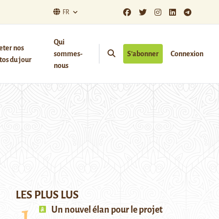
FR
Qui
eter nos
sommes-
S’abonner
Connexion
os du jour
nous
LES PLUS LUS
Un nouvel élan pour le projet