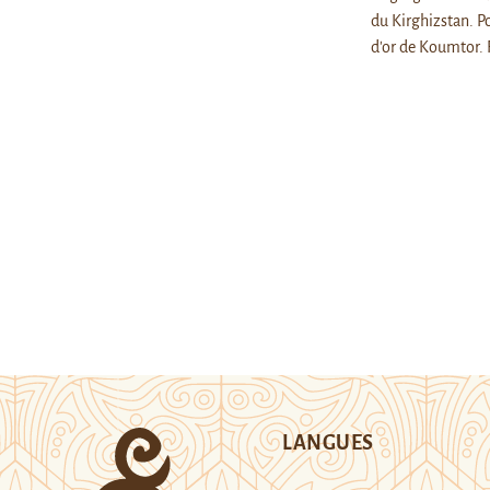
du Kirghizstan. P
d'or de Koumtor.
LANGUES