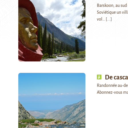
Barskoon, au sud 
Soviétique un vil
vol…
[...]
De casca
Randonnée au-dessu
Abonnez-vous ma