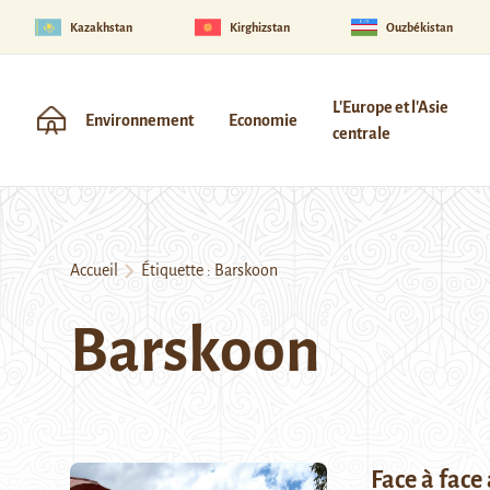
Kazakhstan
Kirghizstan
Ouzbékistan
L'Europe et l'Asie
Environnement
Economie
centrale
Accueil
Étiquette :
Barskoon
Barskoon
Face à face