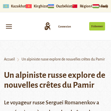
Kazakhstan
Kirghizstan
Ouzbékistan
Région Ouïghoure
Tadjik
S’abonner
Connexion
Accueil
Un alpiniste russe explore de nouvelles crêtes du Pamir
Un alpiniste russe explore de
nouvelles crêtes du Pamir
Le voyageur russe Sergueï Romanenkov a