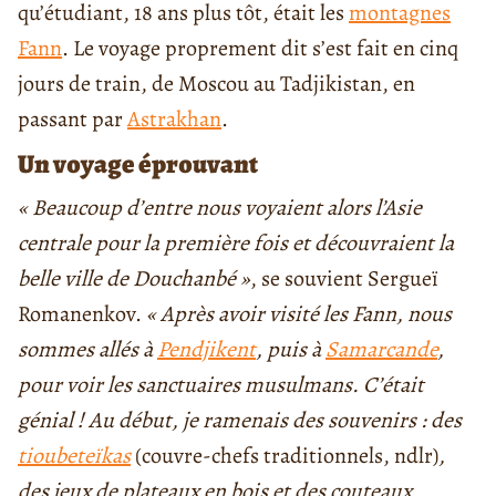
qu’étudiant, 18 ans plus tôt, était les
montagnes
Fann
. Le voyage proprement dit s’est fait en cinq
jours de train, de Moscou au Tadjikistan, en
passant par
Astrakhan
.
Un voyage éprouvant
« Beaucoup d’entre nous voyaient alors l’Asie
centrale pour la première fois et découvraient la
belle ville de Douchanbé »
, se souvient Sergueï
Romanenkov.
« Après avoir visité les Fann, nous
sommes allés à
Pendjikent
, puis à
Samarcande
,
pour voir les sanctuaires musulmans. C’était
génial ! Au début, je ramenais des souvenirs : des
tioubeteïkas
(couvre-chefs traditionnels, ndlr)
,
des jeux de plateaux en bois et des couteaux