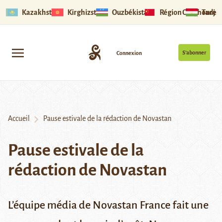
Kazakhstan
Kirghizstan
Ouzbékistan
Région Ouïghoure
Tadjik
S’abonner
Connexion
Accueil
Pause estivale de la rédaction de Novastan
Pause estivale de la
rédaction de Novastan
L’équipe média de Novastan France fait une