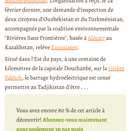
Banque mondiale
. L'organisation a reçu, le 24
février dernier, une demande d’inspection de
deux citoyens d’Ouzbékistan et du Turkménistan,
accompagnés par la coalition environnementale
"Rivières Sans Frontières", basée à
Almaty
au
Kazakhstan, relève
Eurasianet
.
Situé dans l’Est du pays, à une centaine de
kilomètres de la capitale Douchanbé, sur la
rivière
Vakhch
, le barrage hydroélectrique est censé
permettre au Tadjikistan d'être . . .
Vous avez encore 80 % de cet article à
découvrir!
Abonnez-vous maintenant
pour seulement 3€ par mois