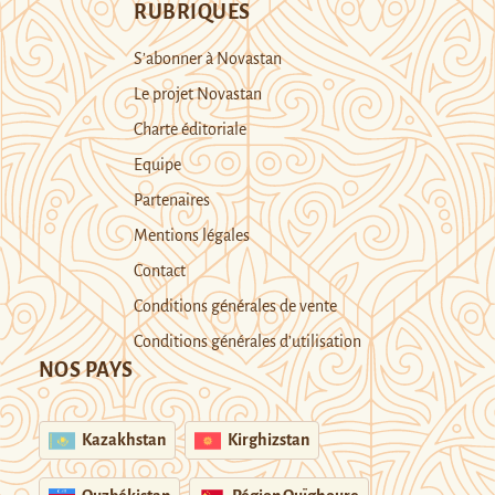
RUBRIQUES
S’abonner à Novastan
Le projet Novastan
Charte éditoriale
Equipe
Partenaires
Mentions légales
Contact
Conditions générales de vente
Conditions générales d’utilisation
NOS PAYS
Kazakhstan
Kirghizstan