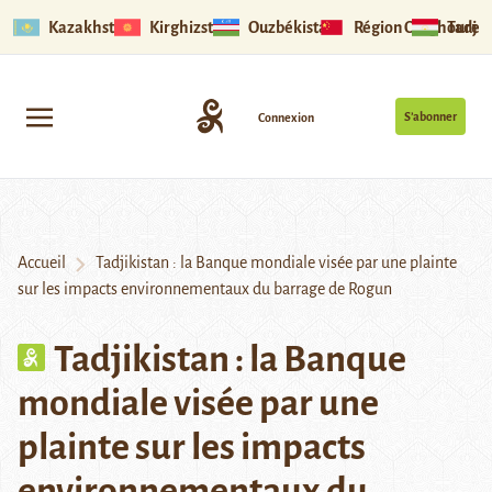
Kazakhstan
Kirghizstan
Ouzbékistan
Région Ouïghoure
Tadjik
S’abonner
Connexion
Accueil
Tadjikistan : la Banque mondiale visée par une plainte
sur les impacts environnementaux du barrage de Rogun
Tadjikistan : la Banque
mondiale visée par une
plainte sur les impacts
environnementaux du