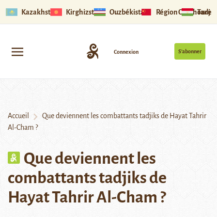
Kazakhstan
Kirghizstan
Ouzbékistan
Région Ouïghoure
Tadjik
S’abonner
Connexion
Accueil
Que deviennent les combattants tadjiks de Hayat Tahrir
Al-Cham ?
Que deviennent les
combattants tadjiks de
Hayat Tahrir Al-Cham ?