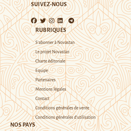
SUIVEZ-NOUS
RUBRIQUES
S’abonner à Novastan
Le projet Novastan
Charte éditoriale
Equipe
Partenaires
Mentions légales
Contact
Conditions générales de vente
Conditions générales d’utilisation
NOS PAYS