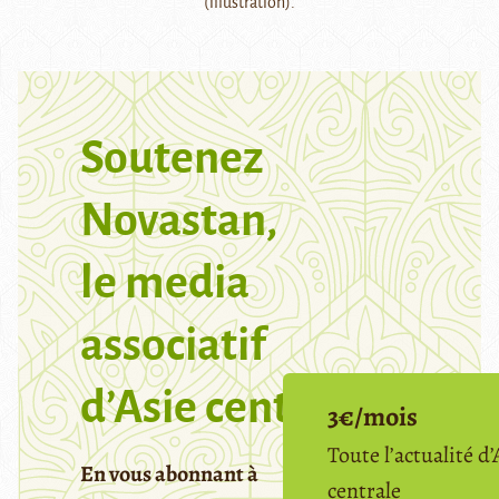
(illustration).
Soutenez
Novastan,
le media
associatif
d’Asie centrale
3€/mois
Toute l’actualité d’
En vous abonnant à
centrale