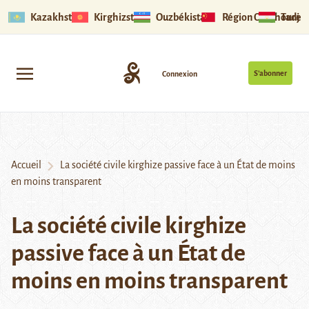
Kazakhstan
Kirghizstan
Ouzbékistan
Région Ouïghoure
Tadjik
S’abonner
Connexion
Accueil
La société civile kirghize passive face à un État de moins
en moins transparent
La société civile kirghize
passive face à un État de
moins en moins transparent