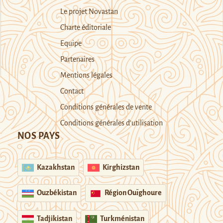
Le projet Novastan
Charte éditoriale
Equipe
Partenaires
Mentions légales
Contact
Conditions générales de vente
Conditions générales d’utilisation
NOS PAYS
Kazakhstan
Kirghizstan
Ouzbékistan
Région Ouïghoure
Tadjikistan
Turkménistan