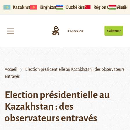
Kazakhstan
Kirghizstan
Ouzbékistan
Région Ouïghoure
Tadjik
S’abonner
Connexion
Accueil
Election présidentielle au Kazakhstan : des observateurs
entravés
Election présidentielle au
Kazakhstan : des
observateurs entravés