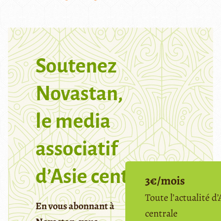
Soutenez
Novastan,
le media
associatif
d’Asie centrale
3€/mois
Toute l’actualité d’
En vous abonnant à
centrale