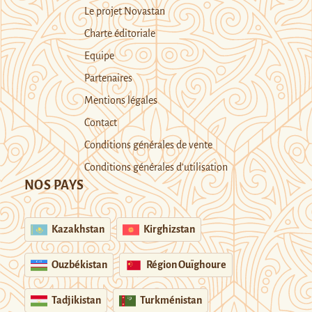
Le projet Novastan
Charte éditoriale
Equipe
Partenaires
Mentions légales
Contact
Conditions générales de vente
Conditions générales d’utilisation
NOS PAYS
Kazakhstan
Kirghizstan
Ouzbékistan
Région Ouïghoure
Tadjikistan
Turkménistan