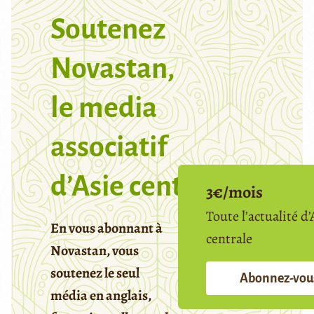
Soutenez
Novastan,
le media
associatif
d’Asie centrale
3€/mois
Toute l’actualité d’
En vous abonnant à
centrale
Novastan, vous
soutenez le seul
Abonnez-vou
média en anglais,