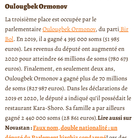
Oulougbek Ormonov
La troisième place est occupée par le
parlementaire
Oulougbek Ormonov
, du parti
Bir
Bol
. En 2019, il a gagné 4 395 000 soms (51 985
euros).
Les revenus du député ont augmenté en
2020 pour atteindre 66 millions de soms (780 673
euros). Finalement, en seulement deux ans,
Oulougbek Ormonov a gagné plus de 70 millions
de soms (827 987 euros).
Dans les déclarations de
2019 et 2020, le député a indiqué qu’il possédait le
restaurant Kara-Shoro. Sa famille a par ailleurs
gagné 2 440 000 soms (28 861 euros).
Lire aussi sur
Novastan :
Faux nom, double nationalité : un
député du Parlement kirghiz condamné
Lors des