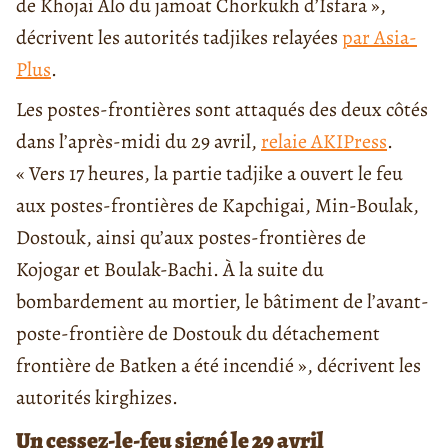
de Khojai Alo du jamoat Chorkukh d’Isfara »,
décrivent les autorités tadjikes relayées
par Asia-
Plus
.
Les postes-frontières sont attaqués des deux côtés
dans l’après-midi du 29 avril,
relaie AKIPress
.
« Vers 17 heures, la partie tadjike a ouvert le feu
aux postes-frontières de Kapchigai, Min-Boulak,
Dostouk, ainsi qu’aux postes-frontières de
Kojogar et Boulak-Bachi. À la suite du
bombardement au mortier, le bâtiment de l’avant-
poste-frontière de Dostouk du détachement
frontière de Batken a été incendié », décrivent les
autorités kirghizes.
Un cessez-le-feu signé le 29 avril