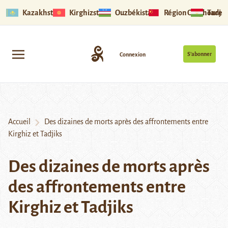
Kazakhstan
Kirghizstan
Ouzbékistan
Région Ouïghoure
Tadjik
S’abonner
Connexion
Accueil
Des dizaines de morts après des affrontements entre
Kirghiz et Tadjiks
Des dizaines de morts après
des affrontements entre
Kirghiz et Tadjiks