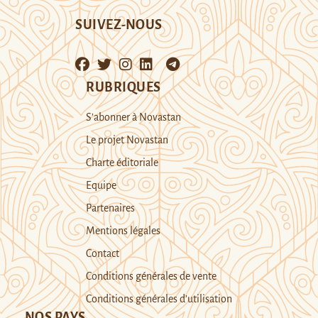
SUIVEZ-NOUS
RUBRIQUES
S’abonner à Novastan
Le projet Novastan
Charte éditoriale
Equipe
Partenaires
Mentions légales
Contact
Conditions générales de vente
Conditions générales d’utilisation
NOS PAYS