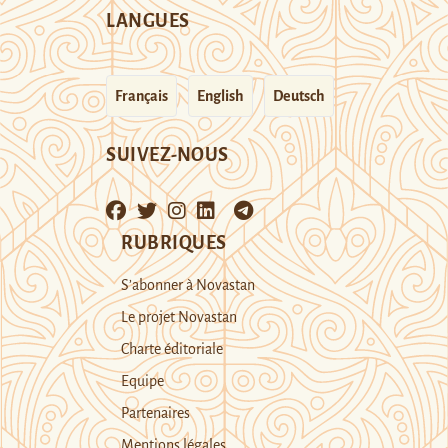
LANGUES
Français
English
Deutsch
SUIVEZ-NOUS
RUBRIQUES
S’abonner à Novastan
Le projet Novastan
Charte éditoriale
Equipe
Partenaires
Mentions légales