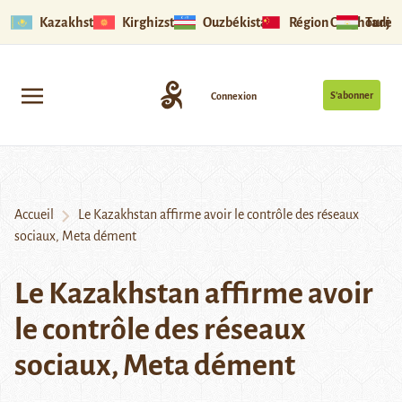
Kazakhstan
Kirghizstan
Ouzbékistan
Région Ouïghoure
Tadjik
S’abonner
Connexion
Accueil
Le Kazakhstan affirme avoir le contrôle des réseaux
sociaux, Meta dément
Le Kazakhstan affirme avoir
le contrôle des réseaux
sociaux, Meta dément