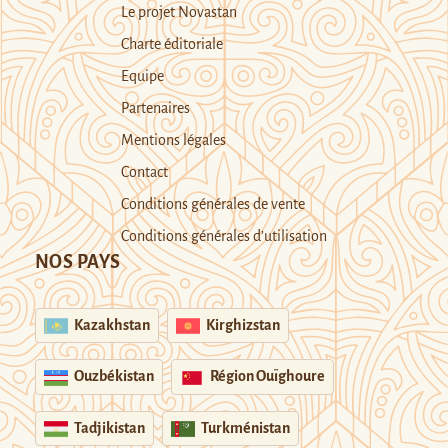
Le projet Novastan
Charte éditoriale
Equipe
Partenaires
Mentions légales
Contact
Conditions générales de vente
Conditions générales d’utilisation
NOS PAYS
Kazakhstan
Kirghizstan
Ouzbékistan
Région Ouïghoure
Tadjikistan
Turkménistan