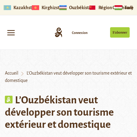
Kazakhstan
Kirghizstan
Ouzbékistan
Région Ouïghoure
Tadjik
S’abonner
Connexion
Accueil
L’Ouzbékistan veut développer son tourisme extérieur et
domestique
L’Ouzbékistan veut
développer son tourisme
extérieur et domestique