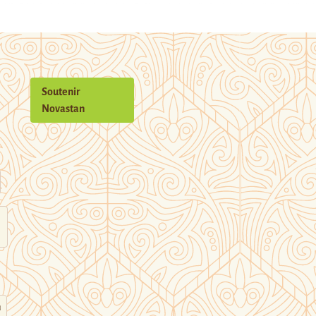
Soutenir
Novastan
n