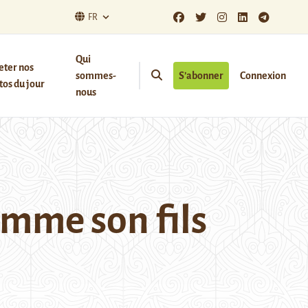
FR
Qui
eter nos
sommes-
S’abonner
Connexion
os du jour
nous
mme son fils