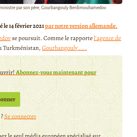
ministre par son père, Gourbangouly Berdimouhamedov.
 le 14 février 2021
par notre version allemande.
edov
se poursuit. Comme le rapporte
l'agence de
 du Turkménistan,
Gourbangouly . . .
ouvrir!
Abonnez-vous maintenant pour
bonner
 ?
Se connecter
ez le seul média européen spécialisé sur