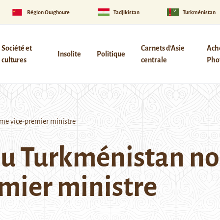
Région Ouïghoure
Tadjikistan
Turkménistan
Société et
Carnets d’Asie
Ach
Insolite
Politique
cultures
centrale
Phot
e vice-premier ministre
du Turkménistan no
mier ministre