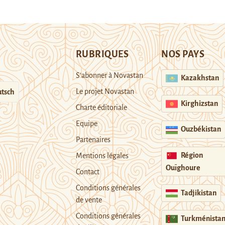
RUBRIQUES
NOS PAYS
S’abonner à Novastan
Kazakhstan
Le projet Novastan
tsch
Kirghizstan
Charte éditoriale
Equipe
Ouzbékistan
Partenaires
Région
Mentions légales
Ouïghoure
Contact
Conditions générales
Tadjikistan
de vente
Conditions générales
Turkménista