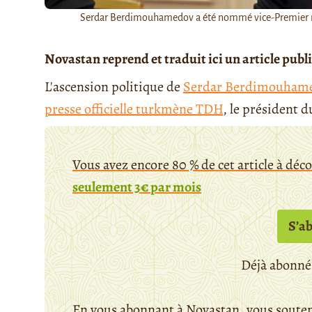
Serdar Berdimouhamedov a été nommé vice-Premier 
Novastan reprend et traduit ici un article publié
L'ascension politique de
Serdar Berdimouham
presse officielle turkmène TDH
, le président
Vous avez encore 80 % de cet article à déc
seulement 3€ par mois
S’a
Déjà abonné
En vous abonnant à Novastan, vous souten