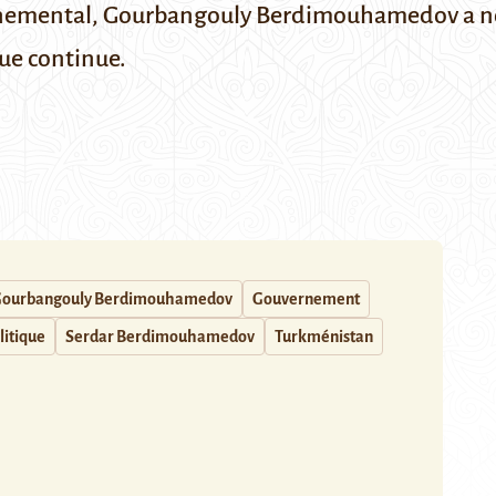
nemental, Gourbangouly Berdimouhamedov a nom
que continue.
ourbangouly Berdimouhamedov
Gouvernement
litique
Serdar Berdimouhamedov
Turkménistan