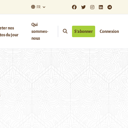
FR
Qui
eter nos
sommes-
S’abonner
Connexion
os du jour
nous
n