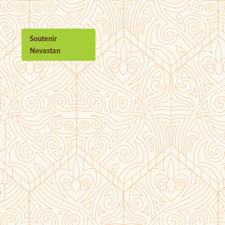
Soutenir
Novastan
n