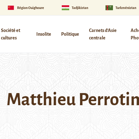
Région Ouïghoure
Tadjikistan
Turkménistan
Société et
Carnets d’Asie
Ach
Insolite
Politique
cultures
centrale
Phot
Matthieu Perroti