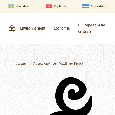
Kazakhstan
Kirghizstan
Ouzbékistan
L'Europe et l'Asie
Environnement
Economie
centrale
Accueil
Auteur/autrice : Matthieu Perrotin