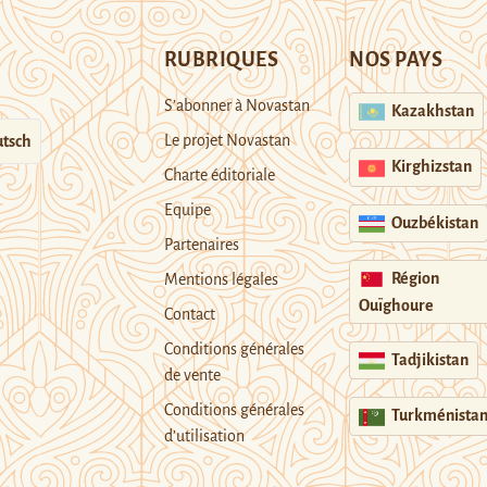
RUBRIQUES
NOS PAYS
S’abonner à Novastan
Kazakhstan
Le projet Novastan
tsch
Kirghizstan
Charte éditoriale
Equipe
Ouzbékistan
Partenaires
Région
Mentions légales
Ouïghoure
Contact
Conditions générales
Tadjikistan
de vente
Conditions générales
Turkménista
d’utilisation