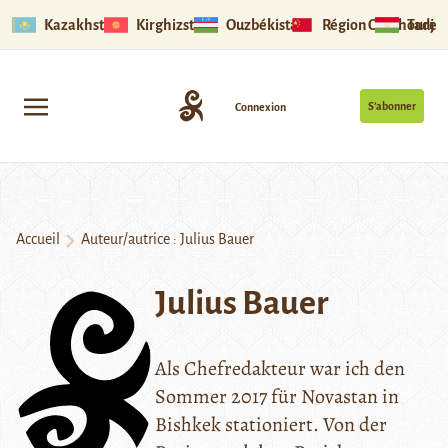
Kazakhstan
Kirghizstan
Ouzbékistan
Région Ouïghoure
Tadjik
S’abonner
Connexion
Accueil
Auteur/autrice : Julius Bauer
Julius Bauer
Als Chefredakteur war ich den
Sommer 2017 für Novastan in
Bishkek stationiert. Von der