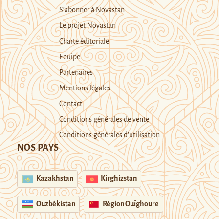
S’abonner à Novastan
Le projet Novastan
Charte éditoriale
Equipe
Partenaires
Mentions légales
Contact
Conditions générales de vente
Conditions générales d’utilisation
NOS PAYS
Kazakhstan
Kirghizstan
Ouzbékistan
Région Ouïghoure