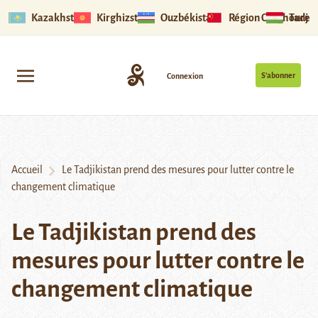
Kazakhstan
Kirghizstan
Ouzbékistan
Région Ouïghoure
Tadjik
S’abonner
Connexion
Accueil
Le Tadjikistan prend des mesures pour lutter contre le
changement climatique
Le Tadjikistan prend des
mesures pour lutter contre le
changement climatique