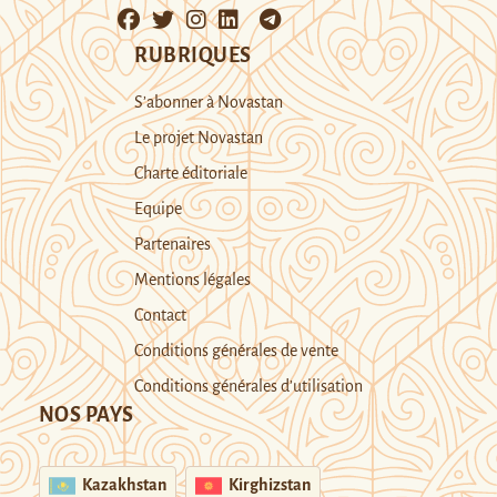
RUBRIQUES
S’abonner à Novastan
Le projet Novastan
Charte éditoriale
Equipe
Partenaires
Mentions légales
Contact
Conditions générales de vente
Conditions générales d’utilisation
NOS PAYS
Kazakhstan
Kirghizstan