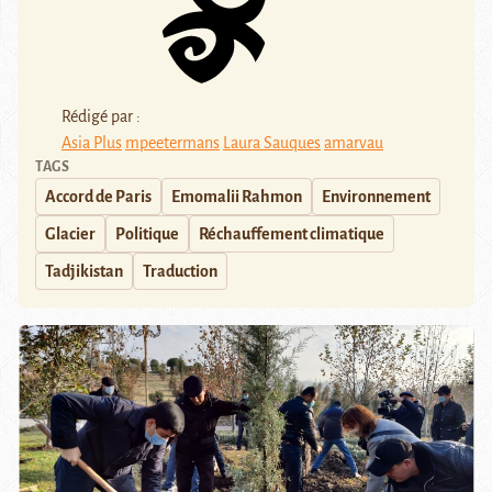
Rédigé par :
Asia Plus
mpeetermans
Laura Sauques
amarvau
TAGS
Accord de Paris
Emomalii Rahmon
Environnement
Glacier
Politique
Réchauffement climatique
Tadjikistan
Traduction