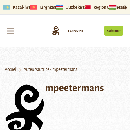
Kazakhstan
Kirghizstan
Ouzbékistan
Région Ouïghoure
Tadjik
S’abonner
Connexion
Accueil
Auteur/autrice : mpeetermans
mpeetermans