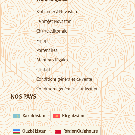
S’abonner à Novastan
Le projet Novastan
Charte éditoriale
Equipe
Partenaires
Mentions légales
Contact
Conditions générales de vente
Conditions générales d’utilisation
NOS PAYS
Kazakhstan
Kirghizstan
Ouzbékistan
Région Ouïghoure