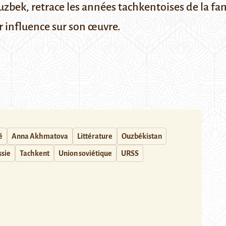
 ouzbek, retrace les années tachkentoises de la
 influence sur son œuvre.
é
Anna Akhmatova
Littérature
Ouzbékistan
ssie
Tachkent
Union soviétique
URSS