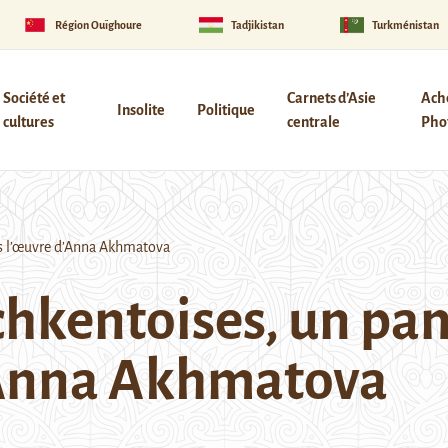
Région Ouïghoure
Tadjikistan
Turkménistan
Société et
Carnets d’Asie
Ach
Insolite
Politique
cultures
centrale
Phot
ns l’œuvre d’Anna Akhmatova
chkentoises, un pan
’Anna Akhmatova