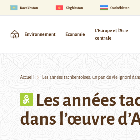
Kazakhstan
Kirghizstan
Ouzbékistan
L'Europe et l'Asie
Environnement
Economie
centrale
Accueil
Les années tachkentoises, un pan de vie ignoré da
Les années ta
dans l’œuvre d