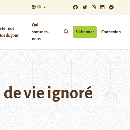
FR
Qui
eter nos
sommes-
S’abonner
Connexion
os du jour
nous
 de vie ignoré