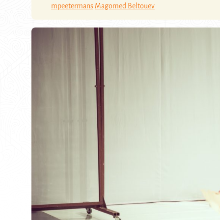
mpeetermans
Magomed Beltouev