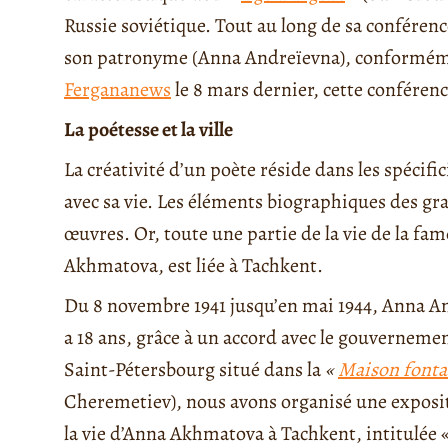
Russie soviétique. Tout au long de sa conféren
son patronyme (Anna Andreïevna), conforméme
Fergananews
le 8 mars dernier, cette conférence
La poétesse et la ville
La créativité d’un poète réside dans les spécifi
avec sa vie. Les éléments biographiques des gra
œuvres. Or, toute une partie de la vie de la f
Akhmatova, est liée à Tachkent.
Du 8 novembre 1941 jusqu’en mai 1944, Anna And
a 18 ans, grâce à un accord avec le gouvernemen
Saint-Pétersbourg situé dans la
«
Maison fonta
Cheremetiev), nous avons organisé une exposi
la vie d’Anna Akhmatova à Tachkent, intitulée 