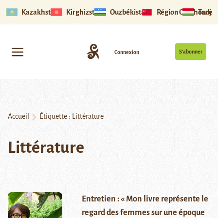
Kazakhstan
Kirghizstan
Ouzbékistan
Région Ouïghoure
Tadjik
S’abonner
Connexion
Accueil
Étiquette :
Littérature
Littérature
Entretien : « Mon livre représente le
regard des femmes sur une époque