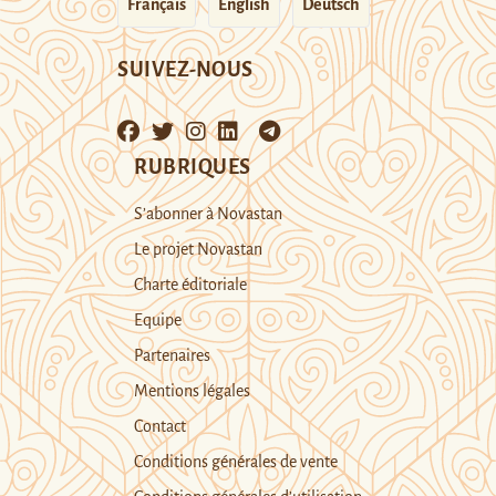
Français
English
Deutsch
SUIVEZ-NOUS
RUBRIQUES
S’abonner à Novastan
Le projet Novastan
Charte éditoriale
Equipe
Partenaires
Mentions légales
Contact
Conditions générales de vente