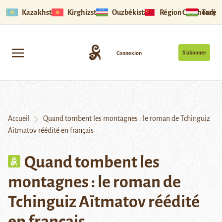
Kazakhstan
Kirghizstan
Ouzbékistan
Région Ouïghoure
Tadjik
S’abonner
Connexion
Accueil
Quand tombent les montagnes : le roman de Tchinguiz
Aïtmatov réédité en français
Quand tombent les
montagnes : le roman de
Tchinguiz Aïtmatov réédité
en français