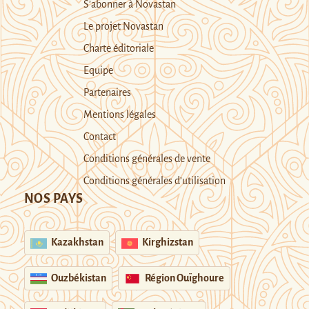
S’abonner à Novastan
Le projet Novastan
Charte éditoriale
Equipe
Partenaires
Mentions légales
Contact
Conditions générales de vente
Conditions générales d’utilisation
NOS PAYS
Kazakhstan
Kirghizstan
Ouzbékistan
Région Ouïghoure