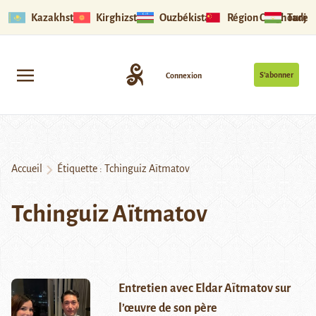
Kazakhstan
Kirghizstan
Ouzbékistan
Région Ouïghoure
Tadjik
S’abonner
Connexion
Accueil
Étiquette :
Tchinguiz Aïtmatov
Tchinguiz Aïtmatov
Entretien avec Eldar Aïtmatov sur
l’œuvre de son père