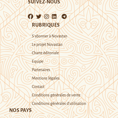
SUIVEZ-NOUS
RUBRIQUES
S’abonner à Novastan
Le projet Novastan
Charte éditoriale
Equipe
Partenaires
Mentions légales
Contact
Conditions générales de vente
Conditions générales d’utilisation
NOS PAYS