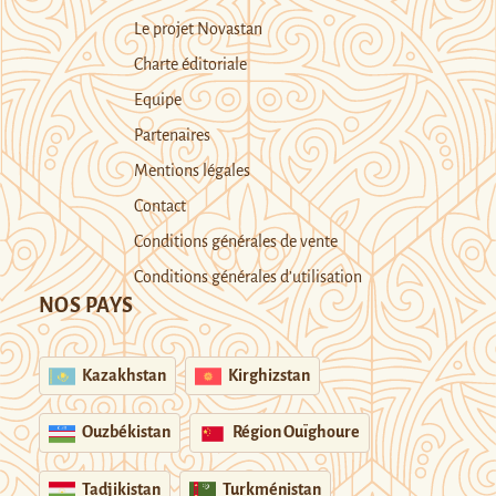
Le projet Novastan
Charte éditoriale
Equipe
Partenaires
Mentions légales
Contact
Conditions générales de vente
Conditions générales d’utilisation
NOS PAYS
Kazakhstan
Kirghizstan
Ouzbékistan
Région Ouïghoure
Tadjikistan
Turkménistan