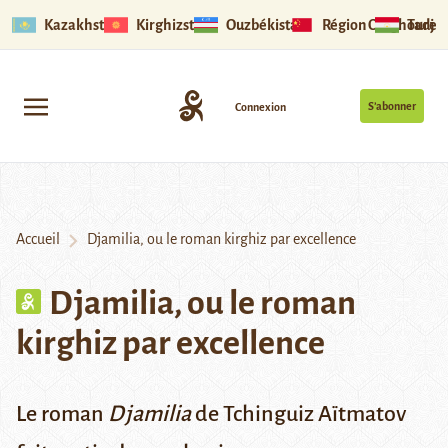
Kazakhstan
Kirghizstan
Ouzbékistan
Région Ouïghoure
Tadjik
S’abonner
Connexion
Accueil
Djamilia, ou le roman kirghiz par excellence
Djamilia, ou le roman
kirghiz par excellence
Le roman
Djamilia
de Tchinguiz Aïtmatov