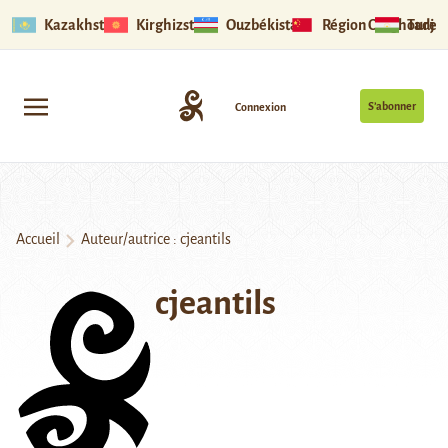
Kazakhstan
Kirghizstan
Ouzbékistan
Région Ouïghoure
Tadjik
S’abonner
Connexion
Accueil
Auteur/autrice : cjeantils
cjeantils