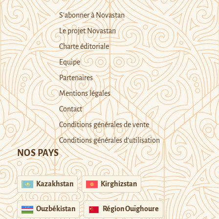
S’abonner à Novastan
Le projet Novastan
Charte éditoriale
Equipe
Partenaires
Mentions légales
Contact
Conditions générales de vente
Conditions générales d’utilisation
NOS PAYS
Kazakhstan
Kirghizstan
Ouzbékistan
Région Ouïghoure