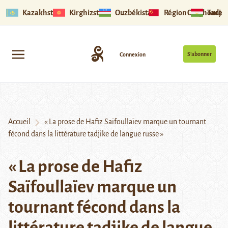
Kazakhstan
Kirghizstan
Ouzbékistan
Région Ouïghoure
Tadjik
S’abonner
Connexion
Accueil
« La prose de Hafiz Saïfoullaïev marque un tournant
fécond dans la littérature tadjike de langue russe »
« La prose de Hafiz
Saïfoullaïev marque un
tournant fécond dans la
littérature tadjike de langue