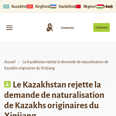
Kazakhstan
Kirghizstan
Ouzbékistan
Région Ouïghoure
Tadjik
S’abonner
Connexion
Accueil
Le Kazakhstan rejette la demande de naturalisation de
Kazakhs originaires du Xinjiang
Le Kazakhstan rejette la
demande de naturalisation
de Kazakhs originaires du
Xinjiang