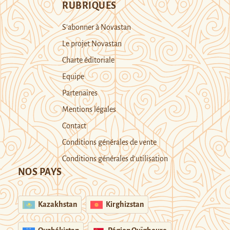
RUBRIQUES
S’abonner à Novastan
Le projet Novastan
Charte éditoriale
Equipe
Partenaires
Mentions légales
Contact
Conditions générales de vente
Conditions générales d’utilisation
NOS PAYS
Kazakhstan
Kirghizstan