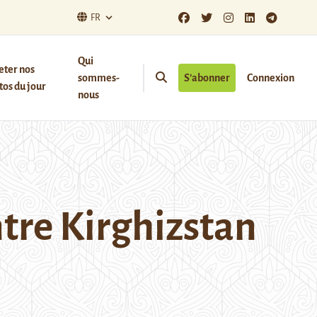
FR
Qui
eter nos
sommes-
S’abonner
Connexion
os du jour
nous
ntre Kirghizstan