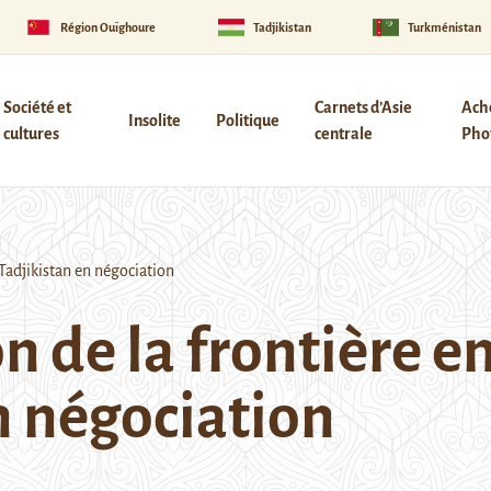
Région Ouïghoure
Tadjikistan
Turkménistan
Société et
Carnets d’Asie
Ach
Insolite
Politique
cultures
centrale
Phot
Tadjikistan en négociation
 de la frontière e
n négociation