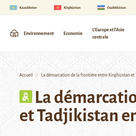
Kazakhstan
Kirghizstan
Ouzbékistan
L'Europe et l'Asie
Environnement
Economie
centrale
Accueil
La démarcation de la frontière entre Kirghizstan et 
La démarcation
et Tadjikistan e