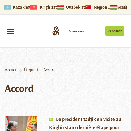
Kazakhstan
Kirghizstan
Ouzbékistan
Région Ouïghoure
Tadjik
S’abonner
Connexion
Accueil
Étiquette :
Accord
Accord
Le président tadjik en visite au
Kirghizstan : dernière étape pour