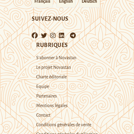
Français
English
Deutsch
SUIVEZ-NOUS
RUBRIQUES
S’abonner à Novastan
Le projet Novastan
Charte éditoriale
Equipe
Partenaires
Mentions légales
Contact
Conditions générales de vente