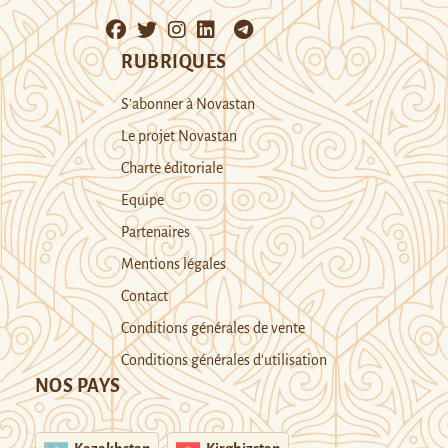
RUBRIQUES
S’abonner à Novastan
Le projet Novastan
Charte éditoriale
Equipe
Partenaires
Mentions légales
Contact
Conditions générales de vente
Conditions générales d’utilisation
NOS PAYS