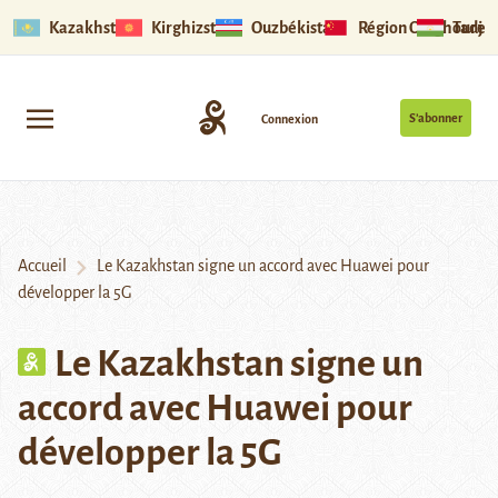
Kazakhstan
Kirghizstan
Ouzbékistan
Région Ouïghoure
Tadjik
S’abonner
Connexion
Accueil
Le Kazakhstan signe un accord avec Huawei pour
développer la 5G
Le Kazakhstan signe un
accord avec Huawei pour
développer la 5G