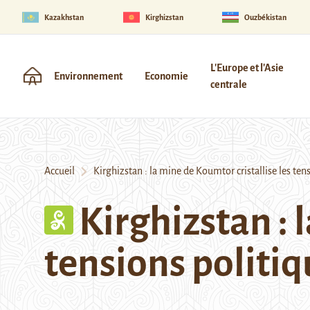
Kazakhstan
Kirghizstan
Ouzbékistan
L'Europe et l'Asie
Environnement
Economie
centrale
Accueil
Kirghizstan : la mine de Koumtor cristallise les ten
Kirghizstan : 
tensions politiq