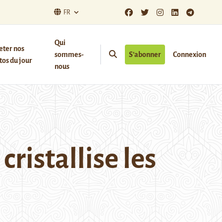
FR
Qui
eter nos
sommes-
S’abonner
Connexion
os du jour
nous
ristallise les