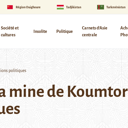
Région Ouïghoure
Tadjikistan
Turkménistan
Société et
Carnets d’Asie
Ach
Insolite
Politique
cultures
centrale
Phot
sions politiques
la mine de Koumtor c
ues