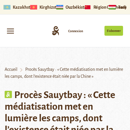
Kazakhstan
Kirghizstan
Ouzbékistan
Région Ouïghoure
Tadjik
S’abonner
Connexion
Accueil
Procès Sauytbay : « Cette médiatisation met en lumière
les camps, dont l’existence était niée par la Chine »
Procès Sauytbay : « Cette
médiatisation met en
lumière les camps, dont
l’existence était niée par la