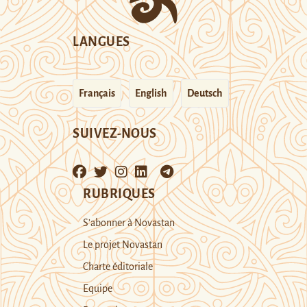
LANGUES
Français
English
Deutsch
SUIVEZ-NOUS
RUBRIQUES
S’abonner à Novastan
Le projet Novastan
Charte éditoriale
Equipe