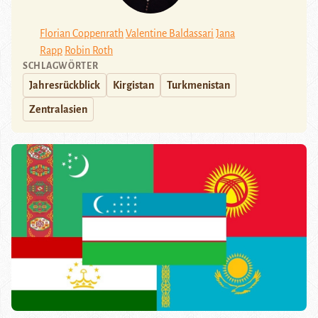
Florian Coppenrath
Valentine Baldassari
Jana
Rapp
Robin Roth
SCHLAGWÖRTER
Jahresrückblick
Kirgistan
Turkmenistan
Zentralasien