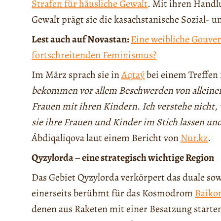
Strafen für häusliche Gewalt
. Mit ihren Handl
Gewalt prägt sie die kasachstanische Sozial- u
Lest auch auf Novastan:
Eine weibliche Gouver
fortschreitenden Feminismus?
Im März sprach sie in
Aqtaý
bei einem Treffen
bekommen vor allem Beschwerden von alleinerz
Frauen mit ihren Kindern. Ich verstehe nicht
sie ihre Frauen und Kinder im Stich lassen un
Ábdiqaliqova laut einem Bericht von
Nur.kz
.
Qyzylorda – eine strategisch wichtige Region
Das Gebiet Qyzylorda verkörpert das duale sow
einerseits berühmt für das Kosmodrom
Baiko
denen aus Raketen mit einer Besatzung starten