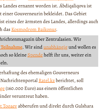
 Landes ernannt worden ist. Ábdiqaliqova ist
mt einer Gouverneurin bekleidet. Das Gebiet
ist eines der ärmsten des Landes, allerdings auch
ch das
Kosmodrom Baikonur
.
chrichtenmagazin über Zentralasien. Wir
 Teilnahme
. Wir sind
unabhängig
und wollen es
noch so kleine
Spende
helft ihr uns, weiter ein
teln.
Verhaftung des ehemaligen Gouverneurs
 Nachrichtenportal
Ratel.kz
berichtet, soll
nge
(160.000 Euro) aus einem öffentlichen
inder veruntreut haben.
t Toqaev
abberufen und direkt durch Gulshara