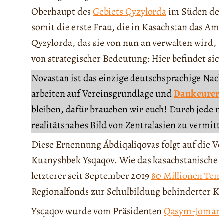
Oberhaupt des
Gebiets Qyzylorda
im Süden des
somit die erste Frau, die in Kasachstan das A
Qyzylorda, das sie von nun an verwalten wird, 
von strategischer Bedeutung: Hier befindet si
Novastan ist das einzige deutschsprachige Na
arbeiten auf Vereinsgrundlage und
Dank eurer
bleiben, dafür brauchen wir euch! Durch jede 
realitätsnahes Bild von Zentralasien zu vermit
Diese Ernennung Ábdiqaliqovas folgt auf die 
Kuanyshbek Ysqaqov. Wie das kasachstanische
letzterer seit September 2019
80 Millionen Te
Regionalfonds zur Schulbildung behinderter K
Ysqaqov wurde vom Präsidenten
Qasym-Jomar