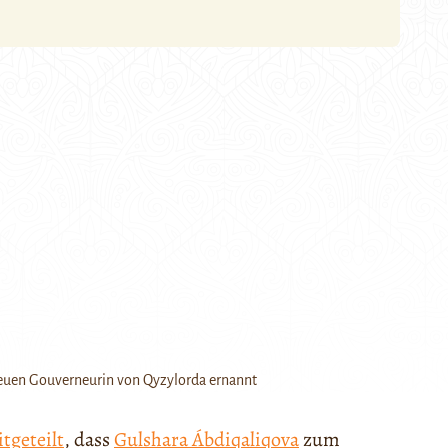
neuen Gouverneurin von Qyzylorda ernannt
tgeteilt
, dass
Gulshara Ábdiqaliqova
zum