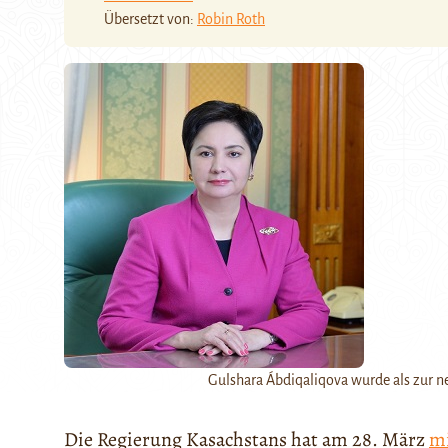
Übersetzt von:
Robin Roth
Gulshara Ábdiqaliqova wurde als zur 
Die Regierung Kasachstans hat am 28. März
mi