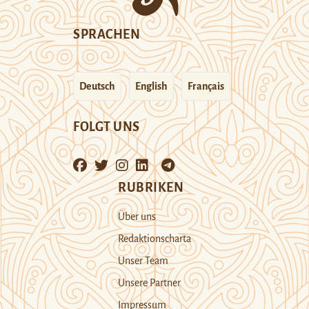
SPRACHEN
Deutsch
English
Français
FOLGT UNS
RUBRIKEN
Über uns
Redaktionscharta
Unser Team
Unsere Partner
Impressum