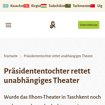
Kasachstan
Kirgistan
Tadschikistan
Turkmenistan
Uigu
Unterstützt uns
Startseite
Präsidententochter rettet unabhängiges Theater
Präsidententochter rettet
unabhängiges Theater
Wurde das Ilhom-Theater in Taschkent noch