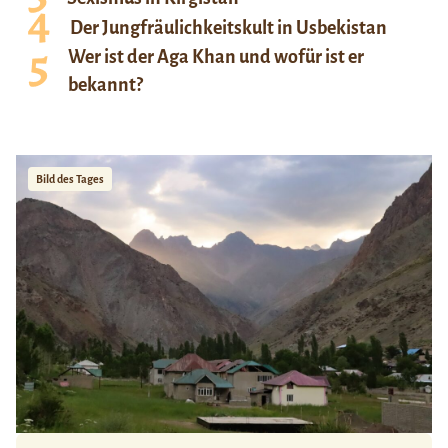
Der Jungfräulichkeitskult in Usbekistan
Wer ist der Aga Khan und wofür ist er
bekannt?
Bild des Tages