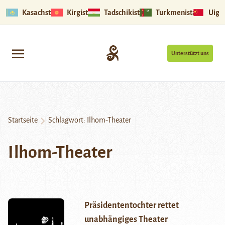
Kasachstan
Kirgistan
Tadschikistan
Turkmenistan
Uigu
Unterstützt uns
Startseite
Schlagwort:
Ilhom-Theater
Ilhom-Theater
Präsidententochter rettet
unabhängiges Theater