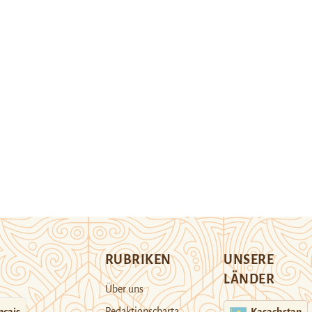
RUBRIKEN
UNSERE
LÄNDER
Über uns
Redaktionscharta