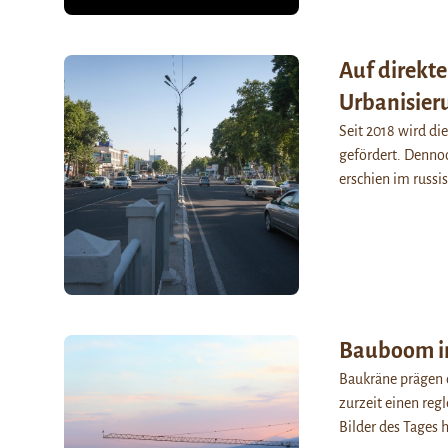
Auf direkt
Urbanisieru
Seit 2018 wird di
gefördert. Dennoc
erschien im russi
Bauboom i
Baukräne prägen d
zurzeit einen reg
Bilder des Tages h