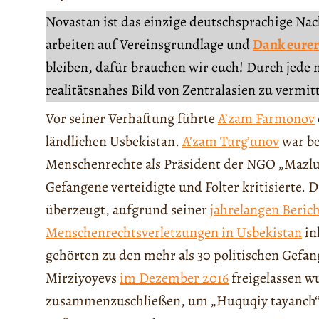
Novastan ist das einzige deutschsprachige Na
arbeiten auf Vereinsgrundlage und
Dank eurer
bleiben, dafür brauchen wir euch! Durch jede 
realitätsnahes Bild von Zentralasien zu vermit
Vor seiner Verhaftung führte
A’zam Farmonov
ländlichen Usbekistan.
A’zam Turg’unov
war be
Menschenrechte als Präsident der NGO „Mazlum
Gefangene verteidigte und Folter kritisierte. D
überzeugt, aufgrund seiner
jahrelangen Beric
Menschenrechtsverletzungen in Usbekistan
in
gehörten zu den mehr als 30 politischen Gefan
Mirziyoyevs
im Dezember 2016
freigelassen wu
zusammenzuschließen, um „Huquqiy tayanch“ 