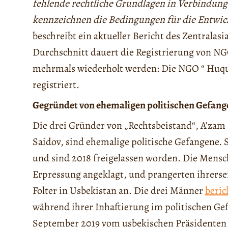
fehlende rechtliche Grundlagen in Verbindung
kennzeichnen die Bedingungen für die Entwickl
beschreibt ein aktueller Bericht des Zentralas
Durchschnitt dauert die Registrierung von N
mehrmals wiederholt werden: Die NGO “ Huquq
registriert.
Gegründet von ehemaligen politischen Gefan
Die drei Gründer von „Rechtsbeistand“, A’za
Saidov, sind ehemalige politische Gefangene.
und sind 2018 freigelassen worden. Die Mensc
Erpressung angeklagt, und prangerten ihrers
Folter in Usbekistan an. Die drei Männer
beric
während ihrer Inhaftierung im politischen Ge
September 2019 vom usbekischen Präsidente