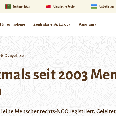
Turkmenistan
Uigurische Region
Usbekistan
 & Technologie
Zentralasien & Europa
Panorama
-NGO zugelassen
tmals seit 2003 Me
n
ell eine Menschenrechts-NGO registriert. Geleite