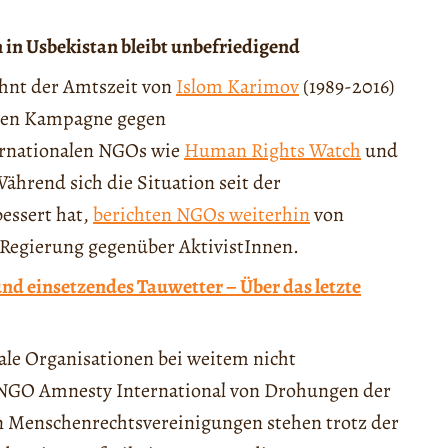
 in Usbekistan bleibt unbefriedigend
ehnt der Amtszeit von
Islom Karimov
(1989-2016)
ichen Kampagne gegen
ernationalen NGOs wie
Human Rights Watch
und
Während sich die Situation seit der
essert hat,
berichten NGOs weiterhin
von
egierung gegenüber AktivistInnen.
und einsetzendes Tauwetter – Über das letzte
nale Organisationen bei weitem nicht
e NGO Amnesty International von Drohungen der
n Menschenrechtsvereinigungen stehen trotz der