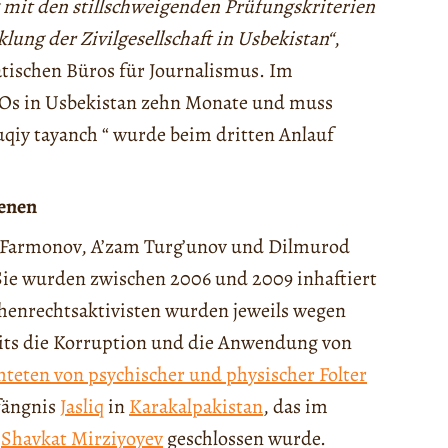
 mit den stillschweigenden Prüfungskriterien
ung der Zivilgesellschaft in Usbekistan“
,
iatischen Büros für Journalismus. Im
GOs in Usbekistan zehn Monate und muss
iy tayanch “ wurde beim dritten Anlauf
genen
m Farmonov, A’zam Turg’unov und Dilmurod
 Sie wurden zwischen 2006 und 2009 inhaftiert
henrechtsaktivisten wurden jeweils wegen
eits die Korruption und die Anwendung von
hteten von psychischer und physischer Folter
fängnis
Jasliq
in
Karakalpakistan
, das im
n
Shavkat Mirziyoyev
geschlossen wurde.