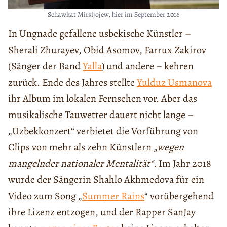
Schawkat Mirsijojew, hier im September 2016
In Ungnade gefallene usbekische Künstler –
Sherali Zhurayev, Obid Asomov, Farrux Zakirov
(Sänger der Band
Yalla
) und andere – kehren
zurück. Ende des Jahres stellte
Yulduz Usmanova
ihr Album im lokalen Fernsehen vor. Aber das
musikalische Tauwetter dauert nicht lange –
„Uzbekkonzert“ verbietet die Vorführung von
Clips von mehr als zehn Künstlern
„wegen
mangelnder nationaler Mentalität“
. Im Jahr 2018
wurde der Sängerin Shahlo Akhmedova für ein
Video zum Song „
Summer Rains
“ vorübergehend
ihre Lizenz entzogen, und der Rapper SanJay