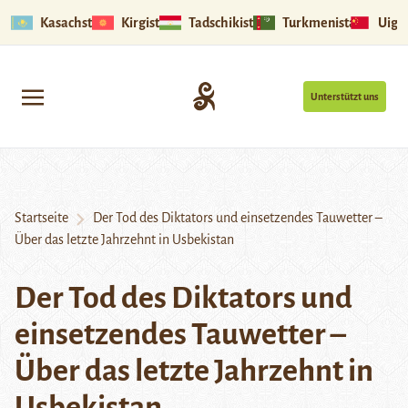
Kasachstan
Kirgistan
Tadschikistan
Turkmenistan
Uigu
Unterstützt uns
Startseite
Der Tod des Diktators und einsetzendes Tauwetter –
Über das letzte Jahrzehnt in Usbekistan
Der Tod des Diktators und
einsetzendes Tauwetter –
Über das letzte Jahrzehnt in
Usbekistan