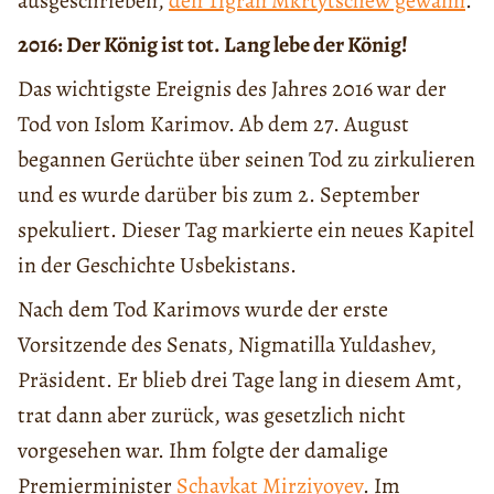
ausgeschrieben,
den Tigran Mkrtytschew gewann
.
2016: Der König ist tot. Lang lebe der König!
Das wichtigste Ereignis des Jahres 2016 war der
Tod von Islom Karimov. Ab dem 27. August
begannen Gerüchte über seinen Tod zu zirkulieren
und es wurde darüber bis zum 2. September
spekuliert. Dieser Tag markierte ein neues Kapitel
in der Geschichte Usbekistans.
Nach dem Tod Karimovs wurde der erste
Vorsitzende des Senats, Nigmatilla Yuldashev,
Präsident. Er blieb drei Tage lang in diesem Amt,
trat dann aber zurück, was gesetzlich nicht
vorgesehen war. Ihm folgte der damalige
Premierminister
Schavkat Mirziyoyev
. Im