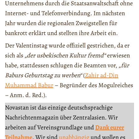
Unternehmens durch die Staatsanwaltschaft ohne
Internet- und Telefonverbindung. Im nächsten
Jahr wurden die regionalen Zweigstellen für
bankrott erklärt und stellten ihre Arbeit ein.
Der Valentinstag wurde offiziell gestrichen, da er
sich als
„der usbekischen Kultur fremd“
erwiesen
habe, stattdessen schlugen die Beamten vor,
„für
Baburs Geburtstag zu werben“
(
Zahir ad-Din
Muhammad Babur
– Begründer des Mogulreiches
– Anm. d. Red.).
Novastan ist das einzige deutschsprachige
Nachrichtenmagazin über Zentralasien. Wir
arbeiten auf Vereinsgrundlage und
Dank eurer
Teilnahme
. Wir sind
unabhängig
und wollen es