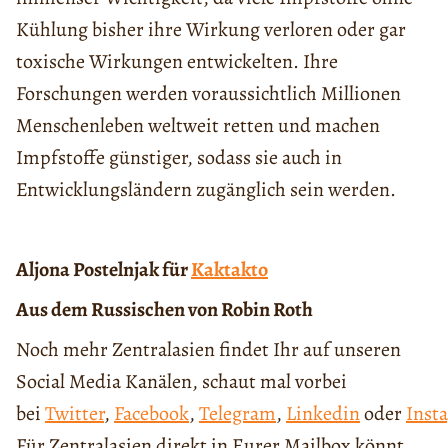
Kühlung bisher ihre Wirkung verloren oder gar
toxische Wirkungen entwickelten. Ihre
Forschungen werden voraussichtlich Millionen
Menschenleben weltweit retten und machen
Impfstoffe günstiger, sodass sie auch in
Entwicklungsländern zugänglich sein werden.
Aljona Postelnjak für
Kaktakto
Aus dem Russischen von Robin Roth
Noch mehr Zentralasien findet Ihr auf unseren
Social Media Kanälen, schaut mal vorbei
bei
Twitter
,
Facebook
,
Telegram
,
Linkedin
oder
Inst
Für Zentralasien direkt in Eurer Mailbox könnt