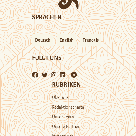
SPRACHEN
Deutsch
English
Français
FOLGT UNS
RUBRIKEN
Über uns
Redaktionscharta
Unser Team
Unsere Partner