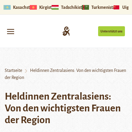
Kasachstan
Kirgistan
Tadschikistan
Turkmenistan
Uigu
Unterstützt uns
Startseite
Heldinnen Zentralasiens: Von den wichtigsten Frauen
der Region
Heldinnen Zentralasiens:
Von den wichtigsten Frauen
der Region