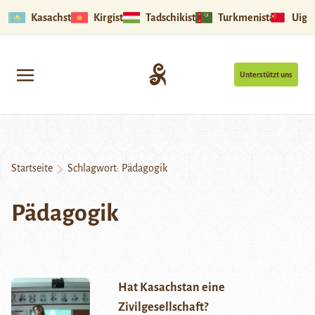
Kasachstan
Kirgistan
Tadschikistan
Turkmenistan
Uigu
Unterstützt uns
Startseite
Schlagwort:
Pädagogik
Pädagogik
Hat Kasachstan eine
Zivilgesellschaft?