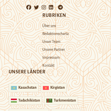
RUBRIKEN
Über uns
Redaktionscharta
Unser Team
Unsere Partner
Impressum
Kontakt
UNSERE LÄNDER
Kasachstan
Kirgistan
Tadschikistan
Turkmenistan