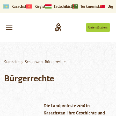
Kasachstan
Kirgistan
Tadschikistan
Turkmenistan
Uigu
Unterstützt uns
Startseite
Schlagwort:
Bürgerrechte
Bürgerrechte
Die Landproteste 2016 in
Kasachstan: ihre Geschichte und