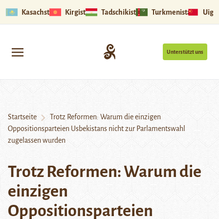
Kasachstan
Kirgistan
Tadschikistan
Turkmenistan
Uigu
Unterstützt uns
Startseite
Trotz Reformen: Warum die einzigen
Oppositionsparteien Usbekistans nicht zur Parlamentswahl
zugelassen wurden
Trotz Reformen: Warum die
einzigen
Oppositionsparteien