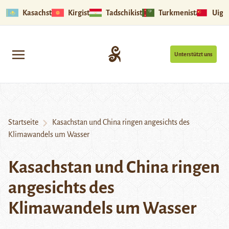
Kasachstan
Kirgistan
Tadschikistan
Turkmenistan
Uigu
Unterstützt uns
Startseite
Kasachstan und China ringen angesichts des
Klimawandels um Wasser
Kasachstan und China ringen
angesichts des
Klimawandels um Wasser